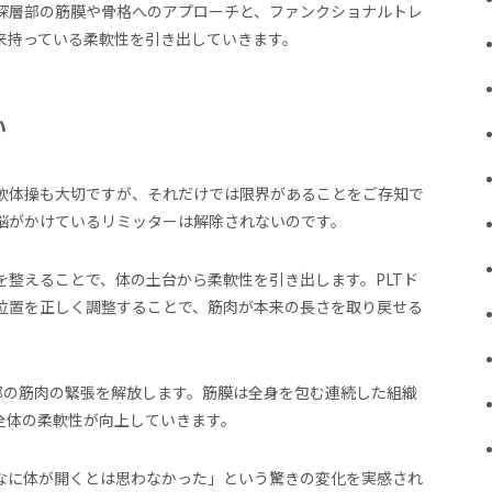
深層部の筋膜や骨格へのアプローチと、ファンクショナルトレ
来持っている柔軟性を引き出していきます。
い
軟体操も大切ですが、それだけでは限界があることをご存知で
脳がかけているリミッターは解除されないのです。
整えることで、体の土台から柔軟性を引き出します。PLTド
位置を正しく調整することで、筋肉が本来の長さを取り戻せる
部の筋肉の緊張を解放します。筋膜は全身を包む連続した組織
全体の柔軟性が向上していきます。
なに体が開くとは思わなかった」という驚きの変化を実感され