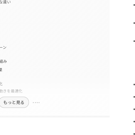
な違い
ーン
組み
果
化
動きを最適化
もっと見る