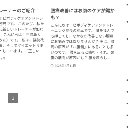
レーナーのご紹介
腰痛改善にはお腹のケアが鍵か
も？
！ビボディケアアンドトレ
務局です。 このたび、私た
こんにちは！ビボディケアアンドトレ
に新しいトレーナーが加わ
ーニング院長の棚本です。 腰を揉んで
 「こんにちは！三浦昴大
も押しても、なかなか改善しない腰痛
うた）です。 私は、姿勢改
にお悩みではありませんか？ 実は、腰
導、そしてダイエットサポ
痛の原因が「お腹側」にあることも多
しています。「正しい...
いのです。 腰を反ると痛む…それ、お
腹の筋肉が原因かも？ 腰を反らし...
17日
2025年4月11日
1