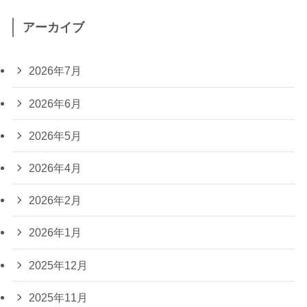
アーカイブ
2026年7月
2026年6月
2026年5月
2026年4月
2026年2月
2026年1月
2025年12月
2025年11月