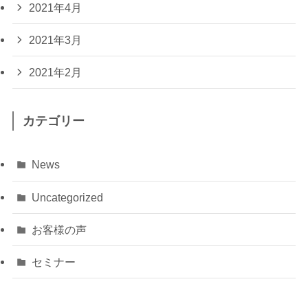
2021年4月
2021年3月
2021年2月
カテゴリー
News
Uncategorized
お客様の声
セミナー