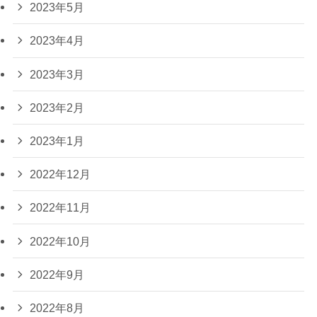
2023年5月
2023年4月
2023年3月
2023年2月
2023年1月
2022年12月
2022年11月
2022年10月
2022年9月
2022年8月