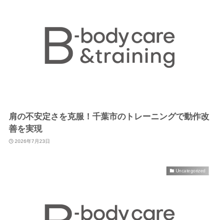
肩の不安定さを克服！千葉市のトレーニングで動作改
善を実現
2026年7月23日
Uncategorized