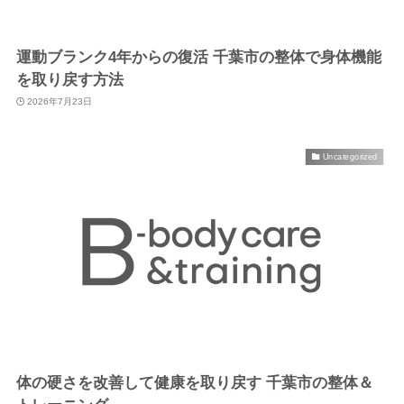
運動ブランク4年からの復活 千葉市の整体で身体機能
を取り戻す方法
2026年7月23日
Uncategorized
体の硬さを改善して健康を取り戻す 千葉市の整体＆